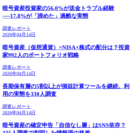
暗号資産投資家の56.0%が送金トラブル経験
──17.8%が「諦めた」過酷な実態
調査レポート
2026年04月14日
暗号資産（仮想通貨）×NISA×株式の配分は？投資
家992人のポートフォリオ戦略
調査レポート
2026年04月14日
長期保有層の5割以上が損益計算ツールを継続。利
用の実態を330人調査
調査レポート
2026年04月14日
暗号資産の確定申告「自信なし層」はSNS依存？
335人調査で判明した情報源の格差