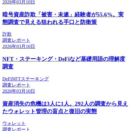
2026年03月10日
暗号資産詐欺「被害・未遂」経験者が55.6%。実
態調査で見える狙われる手口と防衛策
詐欺
調査レポート
2026年03月10日
NFT・ステーキング・DeFiなど基礎用語の理解度
調査
DeFi
NFT
ステーキング
調査レポート
2026年03月10日
資産消失の危機は3人に1人。292人の調査から見え
たウォレット管理の盲点と復旧の実態
ウォレット
調査レポート