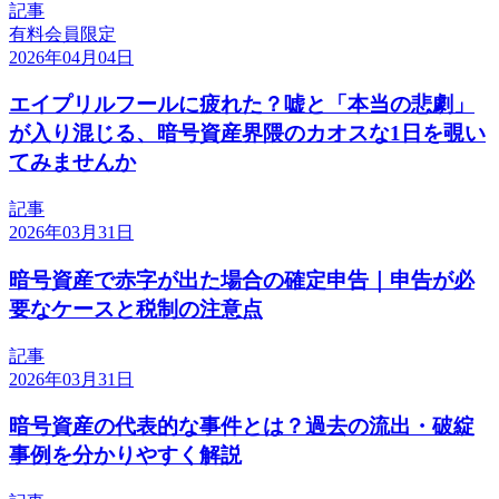
記事
有料会員限定
2026年04月04日
エイプリルフールに疲れた？嘘と「本当の悲劇」
が入り混じる、暗号資産界隈のカオスな1日を覗い
てみませんか
記事
2026年03月31日
暗号資産で赤字が出た場合の確定申告｜申告が必
要なケースと税制の注意点
記事
2026年03月31日
暗号資産の代表的な事件とは？過去の流出・破綻
事例を分かりやすく解説