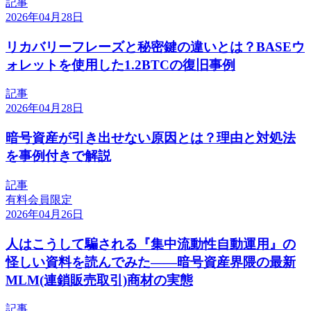
記事
2026年04月28日
リカバリーフレーズと秘密鍵の違いとは？BASEウ
ォレットを使用した1.2BTCの復旧事例
記事
2026年04月28日
暗号資産が引き出せない原因とは？理由と対処法
を事例付きで解説
記事
有料会員限定
2026年04月26日
人はこうして騙される『集中流動性自動運用』の
怪しい資料を読んでみた――暗号資産界隈の最新
MLM(連鎖販売取引)商材の実態
記事