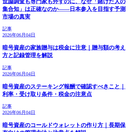
世論調査も専門家も外すのに、なぜ「賭けた人の
集合知」は正確なのか——日本参入を目指す予測
市場の真実
記事
2026年06月04日
暗号資産の家族贈与は税金に注意｜贈与額の考え
方と記録管理を解説
記事
2026年06月04日
暗号資産のステーキング報酬で確認すべきこと｜
利率・受け取り条件・税金の注意点
記事
2026年06月04日
暗号資産のコールドウォレットの作り方｜長期保