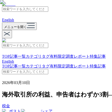
English
メニューを開く
TOP
記事一覧
カテゴリ
タグ
有料限定
調査レポート
特集記事
English
TOP
記事一覧
カテゴリ
タグ
有料限定
調査レポート
特集記事
2026年03月10日
海外取引所の利益、申告者はわずか3割
税金
ポスト
シェア