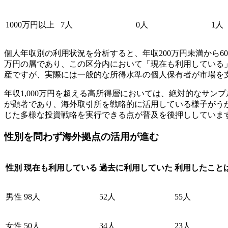
1000万円以上
7人
0人
1人
個人年収別の利用状況を分析すると、年収200万円未満から6
万円の層であり、この区分内において「現在も利用している
産ですが、実際には一般的な所得水準の個人保有者が市場を
年収1,000万円を超える高所得層においては、絶対的なサ
が顕著であり、海外取引所を戦略的に活用している様子がう
じた多様な投資戦略を実行できる点が普及を後押ししていま
性別を問わず海外拠点の活用が進む
性別
現在も利用している
過去に利用していた
利用したこと
男性
98人
52人
55人
女性
50人
34人
23人