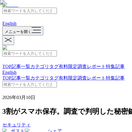
English
メニューを開く
TOP
記事一覧
カテゴリ
タグ
有料限定
調査レポート
特集記事
English
TOP
記事一覧
カテゴリ
タグ
有料限定
調査レポート
特集記事
2026年03月10日
3割がスマホ保存。調査で判明した秘密
セキュリティ
ポスト
シェア