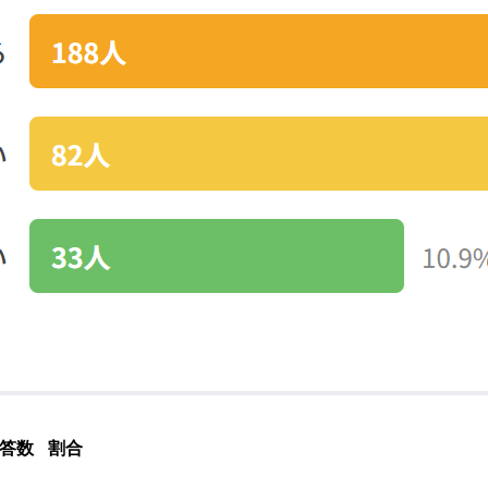
答数
割合