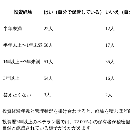
投資経験
はい（自分で保管している）
いいえ（自
半年未満
22人
12人
半年以上〜1年未満
58人
17人
1年以上〜3年未満
51人
35人
3年以上
54人
16人
答えたくない
3人
2人
投資経験年数と管理状況を掛け合わせると、経験を積むほど
投資歴3年以上のベテラン層では、72.00%もの保有者が
自然と醸成されている様子がうかがえます。