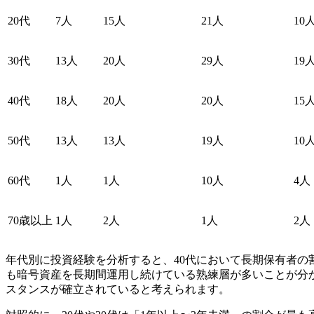
20代
7人
15人
21人
10
30代
13人
20人
29人
19
40代
18人
20人
20人
15
50代
13人
13人
19人
10
60代
1人
1人
10人
4人
70歳以上
1人
2人
1人
2人
年代別に投資経験を分析すると、40代において長期保有者の
も暗号資産を長期間運用し続けている熟練層が多いことが分
スタンスが確立されていると考えられます。