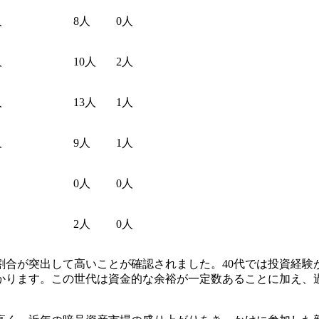
人
8人
0人
人
10人
2人
人
13人
1人
人
9人
1人
0人
0人
2人
0人
割合が突出して高いことが確認されました。40代では投資経験
かります。この世代は資金的な余裕が一定数あることに加え、