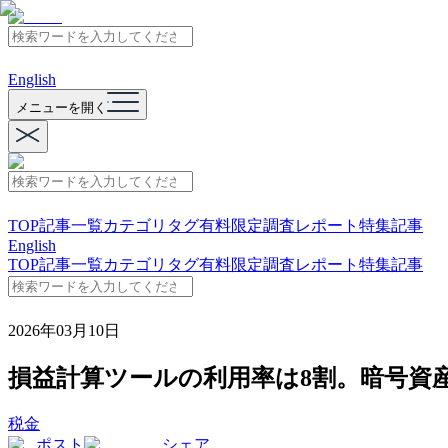
English
メニューを開く
TOP
記事一覧
カテゴリ
タグ
有料限定
調査レポート
特集記事
English
TOP
記事一覧
カテゴリ
タグ
有料限定
調査レポート
特集記事
2026年03月10日
損益計算ツールの利用率は8割。暗号資
税金
ポスト
シェア