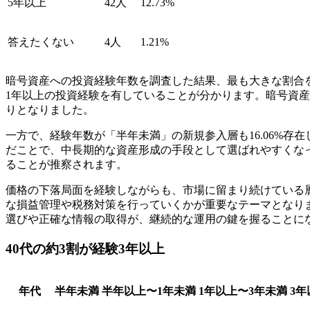
5年以上
42人
12.73%
答えたくない
4人
1.21%
暗号資産への投資経験年数を調査した結果、最も大きな割合を占
1年以上の投資経験を有していることが分かります。暗号資
りとなりました。
一方で、経験年数が「半年未満」の新規参入層も16.06%
だことで、中長期的な資産形成の手段として選ばれやすくな
ることが推察されます。
価格の下落局面を経験しながらも、市場に留まり続けている
な損益管理や税務対策を行っていくかが重要なテーマとなり
選びや正確な情報の取得が、継続的な運用の鍵を握ることに
40代の約3割が経験3年以上
年代
半年未満
半年以上〜1年未満
1年以上〜3年未満
3年