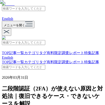
English
メニューを開く
TOP
記事一覧
カテゴリ
タグ
有料限定
調査レポート
特集記事
English
TOP
記事一覧
カテゴリ
タグ
有料限定
調査レポート
特集記事
2026年03月31日
二段階認証（2FA）が使えない原因と対
処法｜復旧できるケース・できないケ
ースを解説