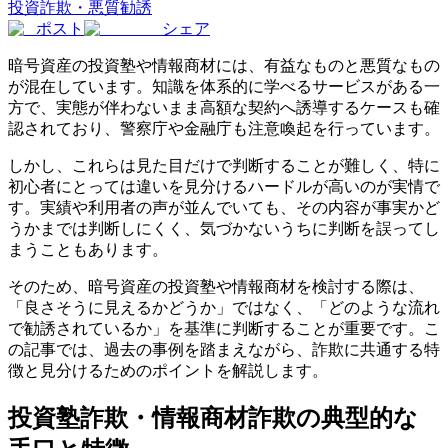
投資詐欺・悪質勧誘
ポスト
シェア
暗号資産の投資塾や情報商材には、有益なものと悪質なもの
が混在しています。知識を体系的に学べるサービスがある一
方で、実態が伴わないまま高額な契約へ誘導するケースも確
認されており、警察庁や金融庁も注意喚起を行っています。
しかし、これらは見た目だけで判断することが難しく、特に
初心者にとっては違いを見分けるハードルが高いのが実情で
す。実績や利用者の声が並んでいても、その内容が事実かど
うかまでは判断しにくく、気づかないうちに判断を誤ってし
まうこともあります。
そのため、暗号資産の投資塾や情報商材を検討する際は、
「良さそうに見えるかどうか」ではなく、「どのような流れ
で勧誘されているか」を基準に判断することが重要です。こ
の記事では、過去の事例を踏まえながら、詐欺に共通する特
徴と見分けるためのポイントを解説します。
投資塾詐欺・情報商材詐欺の典型的な