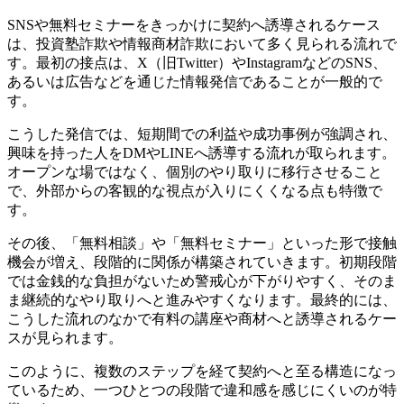
SNSや無料セミナーをきっかけに契約へ誘導されるケース
は、投資塾詐欺や情報商材詐欺において多く見られる流れで
す。最初の接点は、X（旧Twitter）やInstagramなどのSNS、
あるいは広告などを通じた情報発信であることが一般的で
す。
こうした発信では、短期間での利益や成功事例が強調され、
興味を持った人をDMやLINEへ誘導する流れが取られます。
オープンな場ではなく、個別のやり取りに移行させること
で、外部からの客観的な視点が入りにくくなる点も特徴で
す。
その後、「無料相談」や「無料セミナー」といった形で接触
機会が増え、段階的に関係が構築されていきます。初期段階
では金銭的な負担がないため警戒心が下がりやすく、そのま
ま継続的なやり取りへと進みやすくなります。最終的には、
こうした流れのなかで有料の講座や商材へと誘導されるケー
スが見られます。
このように、複数のステップを経て契約へと至る構造になっ
ているため、一つひとつの段階で違和感を感じにくいのが特