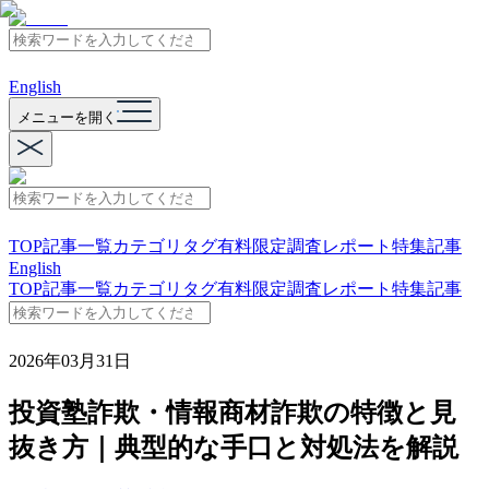
English
メニューを開く
TOP
記事一覧
カテゴリ
タグ
有料限定
調査レポート
特集記事
English
TOP
記事一覧
カテゴリ
タグ
有料限定
調査レポート
特集記事
2026年03月31日
投資塾詐欺・情報商材詐欺の特徴と見
抜き方｜典型的な手口と対処法を解説