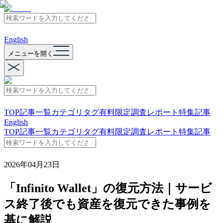
English
メニューを開く
TOP
記事一覧
カテゴリ
タグ
有料限定
調査レポート
特集記事
English
TOP
記事一覧
カテゴリ
タグ
有料限定
調査レポート
特集記事
2026年04月23日
「Infinito Wallet」の復元方法｜サービ
ス終了後でも資産を復元できた事例を
基に解説