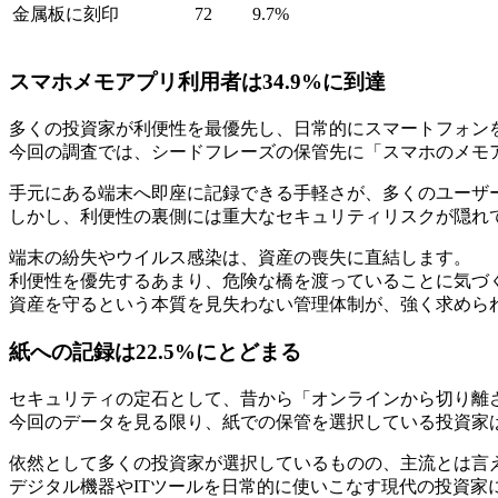
金属板に刻印
72
9.7%
スマホメモアプリ利用者は34.9%に到達
多くの投資家が利便性を最優先し、日常的にスマートフォン
今回の調査では、シードフレーズの保管先に「スマホのメモア
手元にある端末へ即座に記録できる手軽さが、多くのユーザ
しかし、利便性の裏側には重大なセキュリティリスクが隠れ
端末の紛失やウイルス感染は、資産の喪失に直結します。
利便性を優先するあまり、危険な橋を渡っていることに気づ
資産を守るという本質を見失わない管理体制が、強く求めら
紙への記録は22.5%にとどまる
セキュリティの定石として、昔から「オンラインから切り離
今回のデータを見る限り、紙での保管を選択している投資家は全
依然として多くの投資家が選択しているものの、主流とは言
デジタル機器やITツールを日常的に使いこなす現代の投資家