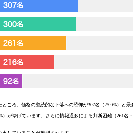
ころ、価格の継続的な下落への恐怖が307名（25.0%）と最
5%）が挙げています。さらに情報過多による判断困難（261名・
み出していることが推測されます。