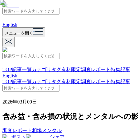
English
メニューを開く
TOP
記事一覧
カテゴリ
タグ
有料限定
調査レポート
特集記事
English
TOP
記事一覧
カテゴリ
タグ
有料限定
調査レポート
特集記事
2026年03月09日
含み益・含み損の状況とメンタルへの
調査レポート
相場
メンタル
ポスト
シェア