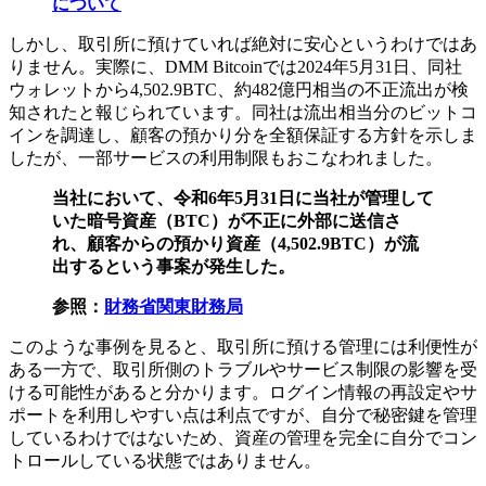
について
しかし、取引所に預けていれば絶対に安心というわけではあ
りません。実際に、DMM Bitcoinでは2024年5月31日、同社
ウォレットから4,502.9BTC、約482億円相当の不正流出が検
知されたと報じられています。同社は流出相当分のビットコ
インを調達し、顧客の預かり分を全額保証する方針を示しま
したが、一部サービスの利用制限もおこなわれました。
当社において、令和6年5月31日に当社が管理して
いた暗号資産（BTC）が不正に外部に送信さ
れ、顧客からの預かり資産（4,502.9BTC）が流
出するという事案が発生した。
参照：
財務省関東財務局
このような事例を見ると、取引所に預ける管理には利便性が
ある一方で、取引所側のトラブルやサービス制限の影響を受
ける可能性があると分かります。ログイン情報の再設定やサ
ポートを利用しやすい点は利点ですが、自分で秘密鍵を管理
しているわけではないため、資産の管理を完全に自分でコン
トロールしている状態ではありません。