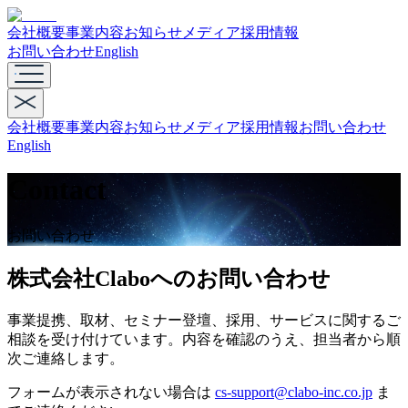
会社概要
事業内容
お知らせ
メディア
採用情報
お問い合わせ
English
会社概要
事業内容
お知らせ
メディア
採用情報
お問い合わせ
English
Contact
お問い合わせ
株式会社Claboへのお問い合わせ
事業提携、取材、セミナー登壇、採用、サービスに関するご
相談を受け付けています。内容を確認のうえ、担当者から順
次ご連絡します。
フォームが表示されない場合は
cs-support@clabo-inc.co.jp
ま